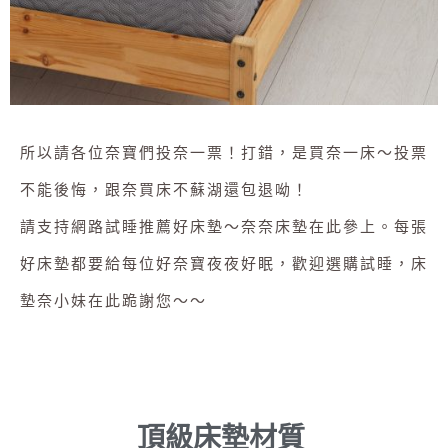
所以請各位奈寶們投奈一票！打錯，是買奈一床～投票
不能後悔，跟奈買床不蘇湖還包退呦！
請支持網路試睡推薦好床墊～奈奈床墊在此參上。每張
好床墊都要給每位好奈寶夜夜好眠，歡迎選購試睡，床
墊奈小妹在此跪謝您～～
頂級床墊材質