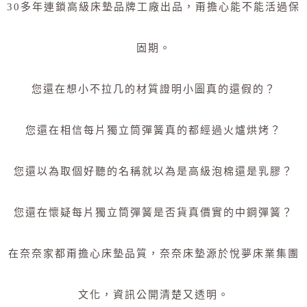
30多年連鎖高級床墊品牌工廠出品，甭擔心能不能活過保
固期。
您還在想小不拉几的材質證明小圖真的還假的？
您還在相信每片獨立筒彈簧真的都經過火爐烘烤？
您還以為取個好聽的名稱就以為是高級泡棉還是乳膠？
您還在懷疑每片獨立筒彈簧是否貨真價實的中鋼彈簧？
在奈奈家都甭擔心床墊品質，奈奈床墊源於悅夢床業集團
文化，資訊公開清楚又透明。