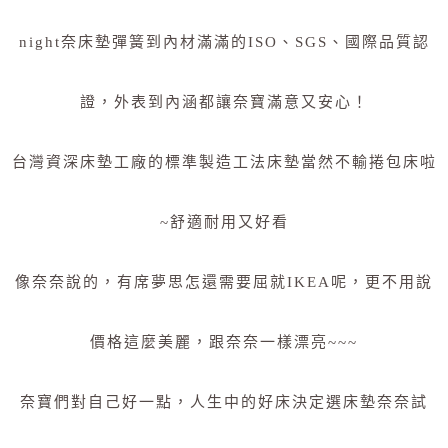
night奈床墊彈簧到內材滿滿的ISO、SGS、國際品質認
證，外表到內涵都讓奈寶滿意又安心！
台灣資深床墊工廠的標準製造工法床墊當然不輸捲包床啦
~舒適耐用又好看
像奈奈說的，有席夢思怎還需要屈就IKEA呢，更不用說
價格這麼美麗，跟奈奈一樣漂亮~~~
奈寶們對自己好一點，人生中的好床決定選床墊奈奈試