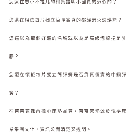
您還在想小不拉几的材質證明小圖真的還假的？
您還在相信每片獨立筒彈簧真的都經過火爐烘烤？
您還以為取個好聽的名稱就以為是高級泡棉還是乳
膠？
您還在懷疑每片獨立筒彈簧是否貨真價實的中鋼彈
簧？
在奈奈家都甭擔心床墊品質，奈奈床墊源於悅夢床
業集團文化，資訊公開清楚又透明。