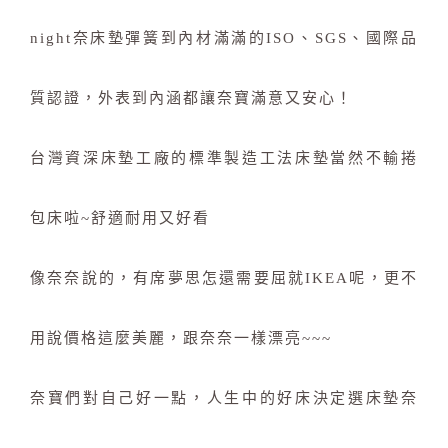
night奈床墊彈簧到內材滿滿的ISO、SGS、國際品
質認證，外表到內涵都讓奈寶滿意又安心！
台灣資深床墊工廠的標準製造工法床墊當然不輸捲
包床啦~舒適耐用又好看
像奈奈說的，有席夢思怎還需要屈就IKEA呢，更不
用說價格這麼美麗，跟奈奈一樣漂亮~~~
奈寶們對自己好一點，人生中的好床決定選床墊奈