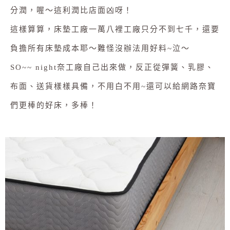
分潤，喔～這利潤比店面凶呀！
這樣算算，床墊工廠一萬八裡工廠只分不到七千，還要
負擔所有床墊成本耶～難怪沒辦法用好料~泣～
SO~~ night奈工廠自己出來做，反正從彈簧、乳膠、
布面、送貨樣樣具備，不用白不用~還可以給網路奈寶
們更棒的好床，多棒！