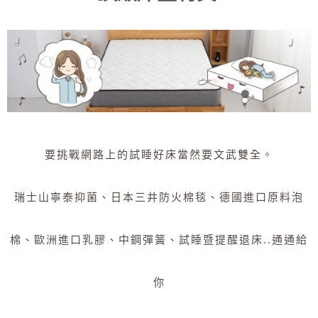
要挑戰網路上的試睡好床當然要文武雙全。
瑞士山寧泰抑菌、
日本三井防火棉毯
、
德國進口原料泡
棉、歐洲進口乳膠、
中鋼彈簧、
試睡暨提醒退床..通通給
你